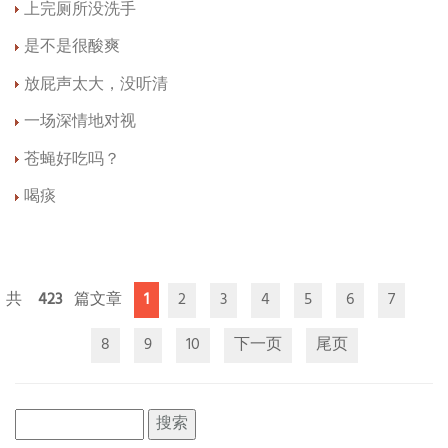
上完厕所没洗手
是不是很酸爽
放屁声太大，没听清
一场深情地对视
苍蝇好吃吗？
喝痰
423
1
2
3
4
5
6
7
8
9
10
下一页
尾页