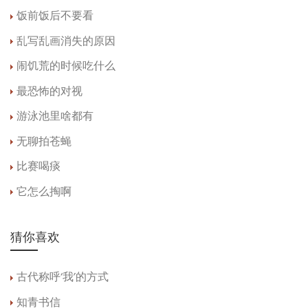
饭前饭后不要看
乱写乱画消失的原因
闹饥荒的时候吃什么
最恐怖的对视
游泳池里啥都有
无聊拍苍蝇
比赛喝痰
它怎么掏啊
猜你喜欢
古代称呼‘我’的方式
知青书信