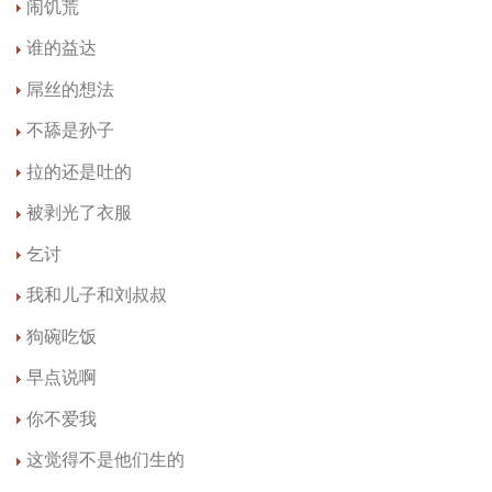
闹饥荒
谁的益达
屌丝的想法
不舔是孙子
拉的还是吐的
被剥光了衣服
乞讨
我和儿子和刘叔叔
狗碗吃饭
早点说啊
你不爱我
这觉得不是他们生的