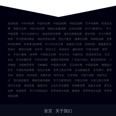
友情链接：
中华书画网
中国书法网
中国油画网
书画交易网
艺术传播网
民俗文化
网
刺绣文化网
VI设计知识网
校园文化建设网
企业培训网
学习力教育中心
中小
学教育网
学习力训练中心
旅游风景名胜网
城市品牌建设网
家长学院
学习力教育
智库
学习型城市建设
域名投资知识网
意志力教育
健康生活网
营销策划网
世界
民间故事网
世界童话故事网
中小学生作文网
余建祥工作室
思维训练
家庭教育顶
层设计
爱情文化网
玩中学
笑话大王
科技前沿
趣味地理
中国书画网
思维
谷
中华人物谱
高考季
中国茶文化网
作文评论
天赋车站
西湖风景文化
艺术
起点
艺术收藏投资
中华武术网
收藏证书查询网
广告设计知识
教育趋势研究
八
卦晚报
天赋教育研究
天赋邂逅
中国酒文化网
宝宝成长网
中国瓷器网
雕塑设计
艺术
中国民间故事网
珠宝文化网
世界儿童文学网
文玩收藏投资
宝岛期刊
教育
百科
致富经
时尚休闲
风雅中国
时尚文化
贝壳书画
中国兰花网
演讲与口
才
现代家庭教育
网络营销传播网
学习力教育研究
中国文学网
中国儿童文学网
国学文化网
成语辞典
健康百科
文化艺术传播网
幸福教育网
戏曲文化网
茶艺文
化网
幸福智库
学习力训练知识
世界休闲文化网
趣搜搜
世界民俗文化网
世界营
销策划网
首页
关于我们