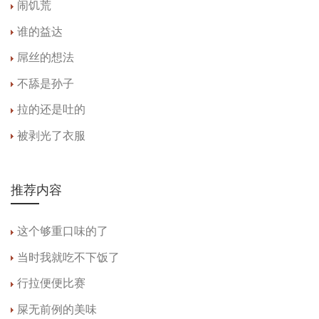
闹饥荒
谁的益达
屌丝的想法
不舔是孙子
拉的还是吐的
被剥光了衣服
推荐内容
这个够重口味的了
当时我就吃不下饭了
行拉便便比赛
屎无前例的美味