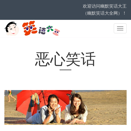
欢迎访问幽默笑话大王
（幽默笑话大全网）！
网
站
导
航
恶心笑话