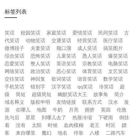
标签列表
笑话
校园笑话
家庭笑话
爱情笑话
民间笑话
古
代笑话
动物笑话
交通笑话
经营笑话
医疗笑话
微博段子
夫妻笑话
顺口溜
成人笑话
搞笑图片
综合笑话
恐怖笑话
儿童笑话
愚人笑话
爆笑笑话
恋爱笑话
整人笑话
英语笑话
宗教笑话
电脑笑话
网络笑话
政治笑话
恶心笑话
体育笑话
文艺笑话
交往笑话
神回复
歌词笑话
谐音笑话
数学笑话
手机笑话
错别字
汉字笑话
qq笑话
冷笑话
超
级
简短
超级简短
幽默笑话大王
故事角
简介
域名释义
版权申明
友情链接
联系方式
汉水
发
源
在哪儿
地图
牛奶
月亮
拥挤
英国
伦敦
先与后
星星
到哪儿去了
热胀冷缩
下硬雨
倒挂
着
没有
太阳
时候
血肉模糊
老王
时区
嫖
客
来自哪里
魔幻
地名
停靠
八楼
二路汽车