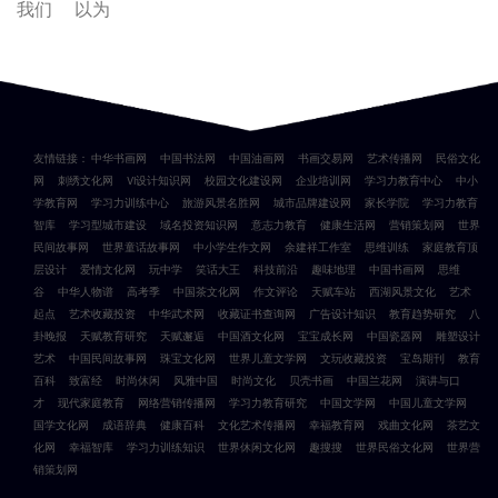
我们
以为
友情链接：
中华书画网
中国书法网
中国油画网
书画交易网
艺术传播网
民俗文化
网
刺绣文化网
VI设计知识网
校园文化建设网
企业培训网
学习力教育中心
中小
学教育网
学习力训练中心
旅游风景名胜网
城市品牌建设网
家长学院
学习力教育
智库
学习型城市建设
域名投资知识网
意志力教育
健康生活网
营销策划网
世界
民间故事网
世界童话故事网
中小学生作文网
余建祥工作室
思维训练
家庭教育顶
层设计
爱情文化网
玩中学
笑话大王
科技前沿
趣味地理
中国书画网
思维
谷
中华人物谱
高考季
中国茶文化网
作文评论
天赋车站
西湖风景文化
艺术
起点
艺术收藏投资
中华武术网
收藏证书查询网
广告设计知识
教育趋势研究
八
卦晚报
天赋教育研究
天赋邂逅
中国酒文化网
宝宝成长网
中国瓷器网
雕塑设计
艺术
中国民间故事网
珠宝文化网
世界儿童文学网
文玩收藏投资
宝岛期刊
教育
百科
致富经
时尚休闲
风雅中国
时尚文化
贝壳书画
中国兰花网
演讲与口
才
现代家庭教育
网络营销传播网
学习力教育研究
中国文学网
中国儿童文学网
国学文化网
成语辞典
健康百科
文化艺术传播网
幸福教育网
戏曲文化网
茶艺文
化网
幸福智库
学习力训练知识
世界休闲文化网
趣搜搜
世界民俗文化网
世界营
销策划网