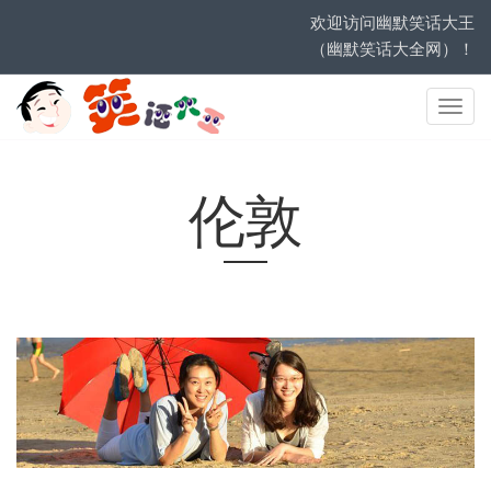
欢迎访问幽默笑话大王
（幽默笑话大全网）！
网
站
导
航
伦敦