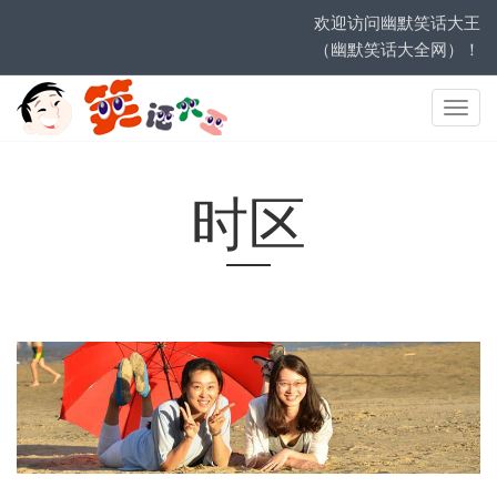
欢迎访问幽默笑话大王
（幽默笑话大全网）！
网
站
导
航
时区