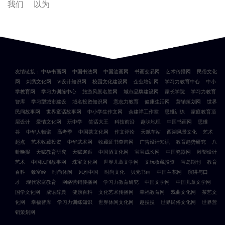
我们
以为
友情链接：
中华书画网
中国书法网
中国油画网
书画交易网
艺术传播网
民俗文化
网
刺绣文化网
VI设计知识网
校园文化建设网
企业培训网
学习力教育中心
中小
学教育网
学习力训练中心
旅游风景名胜网
城市品牌建设网
家长学院
学习力教育
智库
学习型城市建设
域名投资知识网
意志力教育
健康生活网
营销策划网
世界
民间故事网
世界童话故事网
中小学生作文网
余建祥工作室
思维训练
家庭教育顶
层设计
爱情文化网
玩中学
笑话大王
科技前沿
趣味地理
中国书画网
思维
谷
中华人物谱
高考季
中国茶文化网
作文评论
天赋车站
西湖风景文化
艺术
起点
艺术收藏投资
中华武术网
收藏证书查询网
广告设计知识
教育趋势研究
八
卦晚报
天赋教育研究
天赋邂逅
中国酒文化网
宝宝成长网
中国瓷器网
雕塑设计
艺术
中国民间故事网
珠宝文化网
世界儿童文学网
文玩收藏投资
宝岛期刊
教育
百科
致富经
时尚休闲
风雅中国
时尚文化
贝壳书画
中国兰花网
演讲与口
才
现代家庭教育
网络营销传播网
学习力教育研究
中国文学网
中国儿童文学网
国学文化网
成语辞典
健康百科
文化艺术传播网
幸福教育网
戏曲文化网
茶艺文
化网
幸福智库
学习力训练知识
世界休闲文化网
趣搜搜
世界民俗文化网
世界营
销策划网