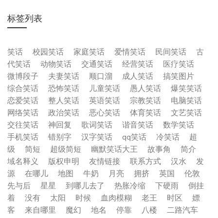
标签列表
笑话
校园笑话
家庭笑话
爱情笑话
民间笑话
古
代笑话
动物笑话
交通笑话
经营笑话
医疗笑话
微博段子
夫妻笑话
顺口溜
成人笑话
搞笑图片
综合笑话
恐怖笑话
儿童笑话
愚人笑话
爆笑笑话
恋爱笑话
整人笑话
英语笑话
宗教笑话
电脑笑话
网络笑话
政治笑话
恶心笑话
体育笑话
文艺笑话
交往笑话
神回复
歌词笑话
谐音笑话
数学笑话
手机笑话
错别字
汉字笑话
qq笑话
冷笑话
超
级
简短
超级简短
幽默笑话大王
故事角
简介
域名释义
版权申明
友情链接
联系方式
汉水
发
源
在哪儿
地图
牛奶
月亮
拥挤
英国
伦敦
先与后
星星
到哪儿去了
热胀冷缩
下硬雨
倒挂
着
没有
太阳
时候
血肉模糊
老王
时区
嫖
客
来自哪里
魔幻
地名
停靠
八楼
二路汽车