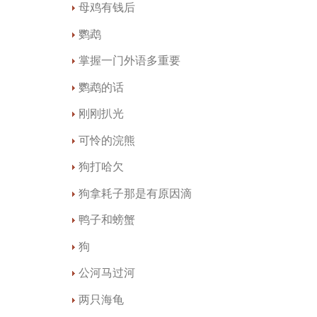
母鸡有钱后
鹦鹉
掌握一门外语多重要
鹦鹉的话
刚刚扒光
可怜的浣熊
狗打哈欠
狗拿耗子那是有原因滴
鸭子和螃蟹
狗
公河马过河
两只海龟