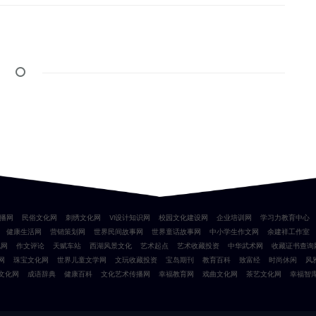
播网
民俗文化网
刺绣文化网
VI设计知识网
校园文化建设网
企业培训网
学习力教育中心
健康生活网
营销策划网
世界民间故事网
世界童话故事网
中小学生作文网
余建祥工作室
化网
作文评论
天赋车站
西湖风景文化
艺术起点
艺术收藏投资
中华武术网
收藏证书查询
网
珠宝文化网
世界儿童文学网
文玩收藏投资
宝岛期刊
教育百科
致富经
时尚休闲
风
文化网
成语辞典
健康百科
文化艺术传播网
幸福教育网
戏曲文化网
茶艺文化网
幸福智