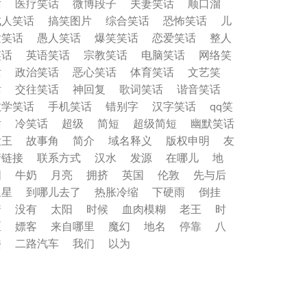
话
医疗笑话
微博段子
夫妻笑话
顺口溜
成人笑话
搞笑图片
综合笑话
恐怖笑话
儿
童笑话
愚人笑话
爆笑笑话
恋爱笑话
整人
笑话
英语笑话
宗教笑话
电脑笑话
网络笑
话
政治笑话
恶心笑话
体育笑话
文艺笑
话
交往笑话
神回复
歌词笑话
谐音笑话
数学笑话
手机笑话
错别字
汉字笑话
qq笑
话
冷笑话
超级
简短
超级简短
幽默笑话
大王
故事角
简介
域名释义
版权申明
友
情链接
联系方式
汉水
发源
在哪儿
地
图
牛奶
月亮
拥挤
英国
伦敦
先与后
星星
到哪儿去了
热胀冷缩
下硬雨
倒挂
着
没有
太阳
时候
血肉模糊
老王
时
区
嫖客
来自哪里
魔幻
地名
停靠
八
楼
二路汽车
我们
以为