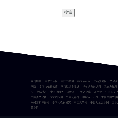
友情链接：
中华书画网
中国书法网
中国油画网
书画交易网
艺术传
学院
学习力教育智库
学习型城市建设
域名投资知识网
意志力教育
沿
趣味地理
中国书画网
思维谷
中华人物谱
高考季
中国茶文
中国酒文化网
宝宝成长网
中国瓷器网
雕塑设计艺术
中国民间故事
网络营销传播网
学习力教育研究
中国文学网
中国儿童文学网
国学
策划网