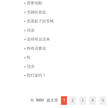
需要地勤
无聊的老鼠
羡慕蚊子的苍蝇
洗澡
追得死去活来
狗有话要说
蛇
洗澡
想打架吗？
1000
1
2
3
4
5