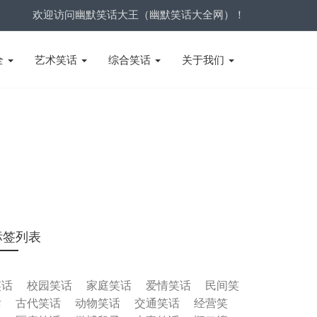
欢迎访问幽默笑话大王（幽默笑话大全网）！
全
艺术笑话
综合笑话
关于我们
标签列表
笑话
校园笑话
家庭笑话
爱情笑话
民间笑
话
古代笑话
动物笑话
交通笑话
经营笑