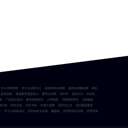
中小学教育网
学习力训练中心
旅游风景名胜网
城市品牌建设网
家长
思维训练
家庭教育顶层设计
爱情文化网
玩中学
笑话大王
科技前
网
广告设计知识
教育趋势研究
八卦晚报
天赋教育研究
天赋邂逅
雅中国
时尚文化
贝壳书画
中国兰花网
演讲与口才
现代家庭教育
库
学习力训练知识
世界休闲文化网
趣搜搜
世界民俗文化网
世界营销