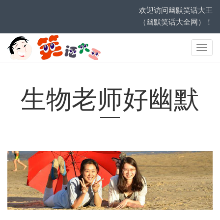
欢迎访问幽默笑话大王
（幽默笑话大全网）！
网
站
导
航
生物老师好幽默