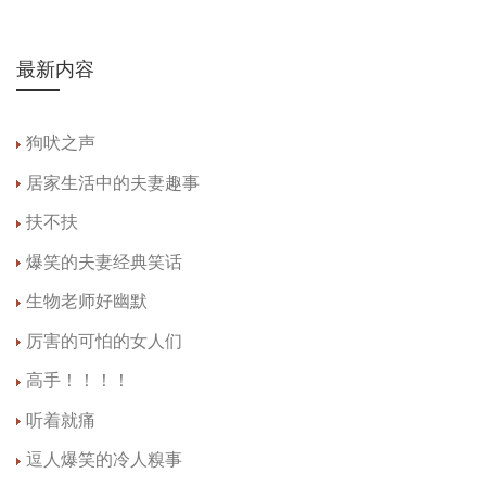
最新内容
狗吠之声
居家生活中的夫妻趣事
扶不扶
爆笑的夫妻经典笑话
生物老师好幽默
厉害的可怕的女人们
高手！！！！
听着就痛
逗人爆笑的冷人糗事