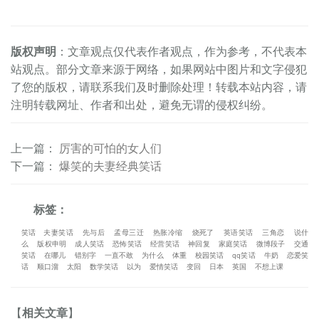
版权声明
：文章观点仅代表作者观点，作为参考，不代表本
站观点。部分文章来源于网络，如果网站中图片和文字侵犯
了您的版权，请联系我们及时删除处理！转载本站内容，请
注明转载网址、作者和出处，避免无谓的侵权纠纷。
上一篇
：
厉害的可怕的女人们
下一篇
：
爆笑的夫妻经典笑话
标签：
笑话
夫妻笑话
先与后
孟母三迁
热胀冷缩
烧死了
英语笑话
三角恋
说什
么
版权申明
成人笑话
恐怖笑话
经营笑话
神回复
家庭笑话
微博段子
交通
笑话
在哪儿
错别字
一直不敢
为什么
体重
校园笑话
qq笑话
牛奶
恋爱笑
话
顺口溜
太阳
数学笑话
以为
爱情笑话
变回
日本
英国
不想上课
【
相关文章
】