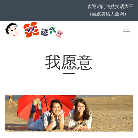
欢迎访问幽默笑话大王
（幽默笑话大全网）！
网
站
导
航
我愿意