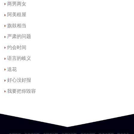
两男两女
阿美租屋
旗鼓相当
严肃的问题
约会时间
语言的岐义
送花
好心没好报
我要把你毀容