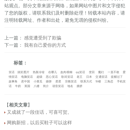
站观点。部分文章来源于网络，如果网站中图片和文字侵犯
了您的版权，请联系我们及时删除处理！转载本站内容，请
注明转载网址、作者和出处，避免无谓的侵权纠纷。
上一篇
：
感觉遭受到了欺骗
下一篇
：
我有自己爱你的方式
标签：
笑话
搞笑图片
热胀冷缩
在哪儿
血肉模糊
qq笑话
变回
魔幻
一直不敢
爱
情笑话
电脑笑话
超级
恶心笑话
歌词笑话
老王
日本
交通笑话
提醒过了
故事角
惹中国
小黄瓜
烧饼
星星
宗教笑话
联系方式
19楼
三角恋
手机笑
话
牛奶
英国
八楼
简介
谐音笑话
地名
拥挤
【
相关文章
】
又成就了一段佳话，可喜可贺。
网购新招，以后买鞋子可以这样