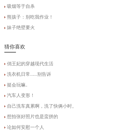
吸烟等于自杀
熊孩子：别吃我作业！
妹子绝壁要火
猜你喜欢
俏王妃的穿越现代生活
洗衣机日常……别告诉
挺会玩嘛..
汽车人变形！
自己洗车真累啊，洗了快俩小时。
想拍张好照片也是蛮拼的
论如何安慰一个人