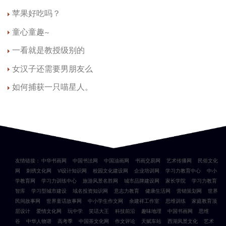
苹果好吃吗？
童心童趣~
一看就是教授级别的
女汉子还需要男朋友么
如何捕获一只喵星人。
友情链接：
中华书画网
中国书法网
中国油画网
书画交易网
艺术传播网
民俗文化
网
刺绣文化网
VI设计知识网
校园文化建设网
企业培训网
学习力教育中心
中小
学教育网
学习力训练中心
旅游风景名胜网
城市品牌建设网
家长学院
学习力教育
智库
学习型城市建设
域名投资知识网
意志力教育
健康生活网
营销策划网
世界
民间故事网
世界童话故事网
中小学生作文网
余建祥工作室
思维训练
家庭教育顶
层设计
爱情文化网
玩中学
笑话大王
科技前沿
趣味地理
中国书画网
思维
谷
中华人物谱
高考季
中国茶文化网
作文评论
天赋车站
西湖风景文化
艺术