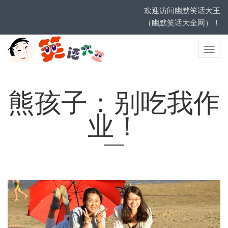
欢迎访问幽默笑话大王
（幽默笑话大全网）！
网
站
导
航
熊孩子：别吃我作
业！