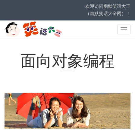
欢迎访问幽默笑话大王
（幽默笑话大全网）！
网
站
导
航
面向对象编程