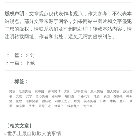
版权声明
：文章观点仅代表作者观点，作为参考，不代表本
站观点。部分文章来源于网络，如果网站中图片和文字侵犯
了您的版权，请联系我们及时删除处理！转载本站内容，请
注明转载网址、作者和出处，避免无谓的侵权纠纷。
上一篇
：
乞讨
下一篇
：
下载
标签：
笑话
电脑笑话
惹中国
体育笑话
太阳
汉字笑话
愚人笑话
整人笑话
政治笑
话
变成
汉水
恶心笑话
错别字
顺口溜
二路汽车
地图
英国
在哪儿
神回
复
伦敦
恐怖笑话
很轻吧
到哪儿去了
以为
英语笑话
日本
牛奶
魔幻
体
重
向东流
医生
孟母三迁
烧死了
域名释义
为什么
【
相关文章
】
世界上最自欺欺人的事情