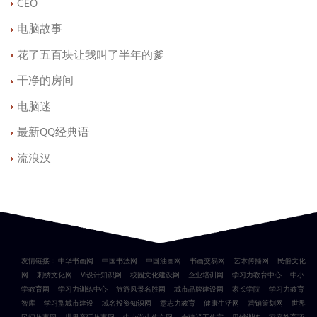
CEO
电脑故事
花了五百块让我叫了半年的爹
干净的房间
电脑迷
最新QQ经典语
流浪汉
友情链接：
中华书画网
中国书法网
中国油画网
书画交易网
艺术传播网
民俗文化
网
刺绣文化网
VI设计知识网
校园文化建设网
企业培训网
学习力教育中心
中小
学教育网
学习力训练中心
旅游风景名胜网
城市品牌建设网
家长学院
学习力教育
智库
学习型城市建设
域名投资知识网
意志力教育
健康生活网
营销策划网
世界