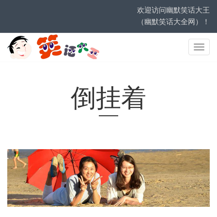
欢迎访问幽默笑话大王
（幽默笑话大全网）！
网
站
导
航
倒挂着