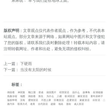
弟弟说：“幸亏我们是在地球上面。”
版权声明
：文章观点仅代表作者观点，作为参考，不代表本
站观点。部分文章来源于网络，如果网站中图片和文字侵犯
了您的版权，请联系我们及时删除处理！转载本站内容，请
注明转载网址、作者和出处，避免无谓的侵权纠纷。
上一篇
：
下硬雨
下一篇
：
当没有太阳的时候
标签：
倒挂着
神回复
顺口溜
变成
搞笑图片
经营笑话
说什么
故事角
友情链接
热胀冷缩
地图
倒挂着
医生
为什么
八楼
歌词笑话
爆笑笑话
童年的样子
版权申明
没有
爱情笑话
不想上课
宗教笑话
恋爱笑话
家庭笑话
冷笑话
二
路汽车
联系方式
老美
古代笑话
超级
地名
朋友
成人笑话