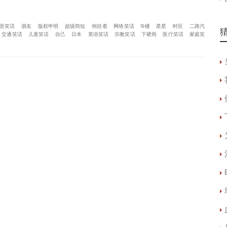
音笑话
朋友
版权申明
超级简短
倒挂着
网络笑话
19楼
星星
时区
二路汽
交通笑话
儿童笑话
自己
日本
英语笑话
宗教笑话
下硬雨
医疗笑话
家庭笑