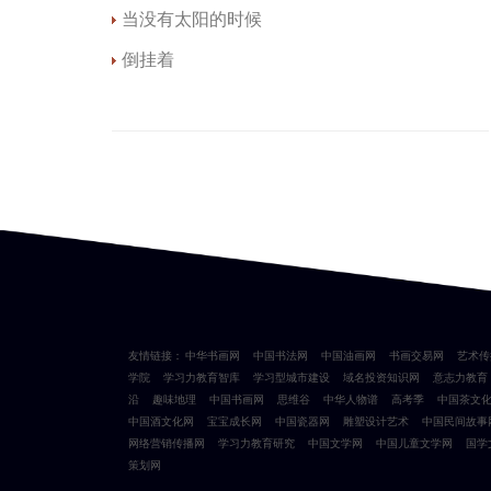
当没有太阳的时候
倒挂着
友情链接：
中华书画网
中国书法网
中国油画网
书画交易网
艺术传
学院
学习力教育智库
学习型城市建设
域名投资知识网
意志力教育
沿
趣味地理
中国书画网
思维谷
中华人物谱
高考季
中国茶文
中国酒文化网
宝宝成长网
中国瓷器网
雕塑设计艺术
中国民间故事
网络营销传播网
学习力教育研究
中国文学网
中国儿童文学网
国学
策划网