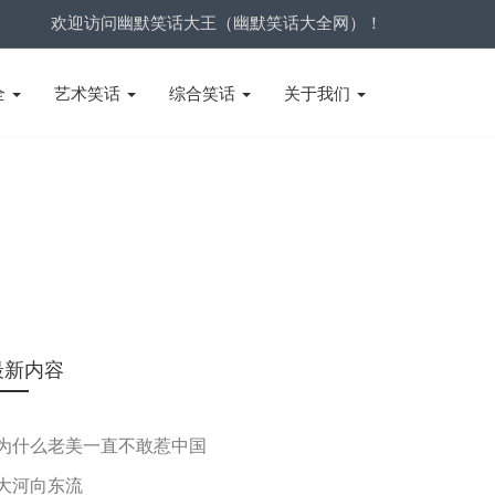
欢迎访问幽默笑话大王（幽默笑话大全网）！
全
艺术笑话
综合笑话
关于我们
最新内容
为什么老美一直不敢惹中国
大河向东流