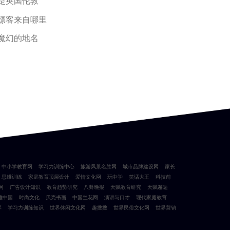
是英国伦敦
嫖客来自哪里
魔幻的地名
中小学教育网
学习力训练中心
旅游风景名胜网
城市品牌建设网
家长
思维训练
家庭教育顶层设计
爱情文化网
玩中学
笑话大王
科技前
网
广告设计知识
教育趋势研究
八卦晚报
天赋教育研究
天赋邂逅
雅中国
时尚文化
贝壳书画
中国兰花网
演讲与口才
现代家庭教育
库
学习力训练知识
世界休闲文化网
趣搜搜
世界民俗文化网
世界营销