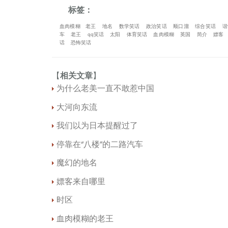
标签：
血肉模糊
老王
地名
数学笑话
政治笑话
顺口溜
综合笑话
谐
车
老王
qq笑话
太阳
体育笑话
血肉模糊
英国
简介
嫖客
话
恐怖笑话
【
相关文章
】
为什么老美一直不敢惹中国
大河向东流
我们以为日本提醒过了
停靠在“八楼”的二路汽车
魔幻的地名
嫖客来自哪里
时区
血肉模糊的老王