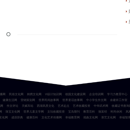
播网
民俗文化网
刺绣文化网
VI设计知识网
校园文化建设网
企业培训网
学习力教育中心
健康生活网
营销策划网
世界民间故事网
世界童话故事网
中小学生作文网
余建祥工作室
化网
作文评论
天赋车站
西湖风景文化
艺术起点
艺术收藏投资
中华武术网
收藏证书查询
网
珠宝文化网
世界儿童文学网
文玩收藏投资
宝岛期刊
教育百科
致富经
时尚休闲
风
文化网
成语辞典
健康百科
文化艺术传播网
幸福教育网
戏曲文化网
茶艺文化网
幸福智