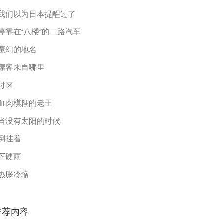
我们以为日本提醒过了
停靠在“八楼”的二路汽车
魔幻的地名
嫖客来自哪里
时区
血肉模糊的老王
当没有太阳的时候
倒挂着
下硬雨
热胀冷缩
推荐内容