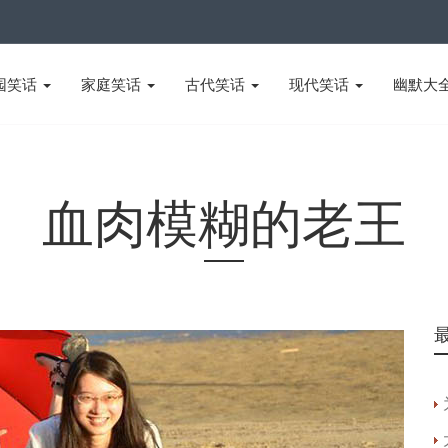
园笑话
家庭笑话
古代笑话
现代笑话
幽默大
血肉模糊的老王