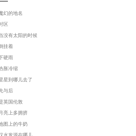
魔幻的地名
时区
当没有太阳的时候
倒挂着
下硬雨
热胀冷缩
星星到哪儿去了
先与后
是英国伦敦
月亮上多拥挤
地图上的牛奶
汉水发源在哪儿