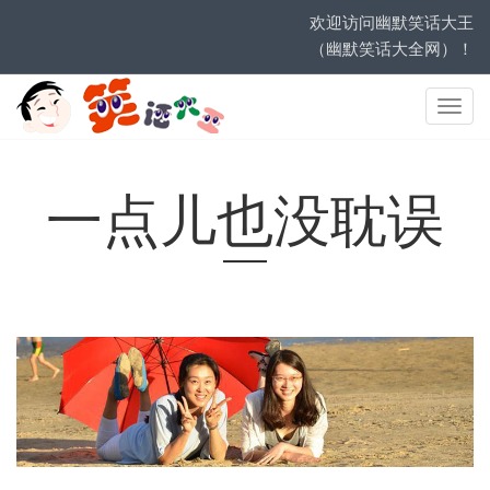
欢迎访问幽默笑话大王
（幽默笑话大全网）！
网
站
导
航
一点儿也没耽误