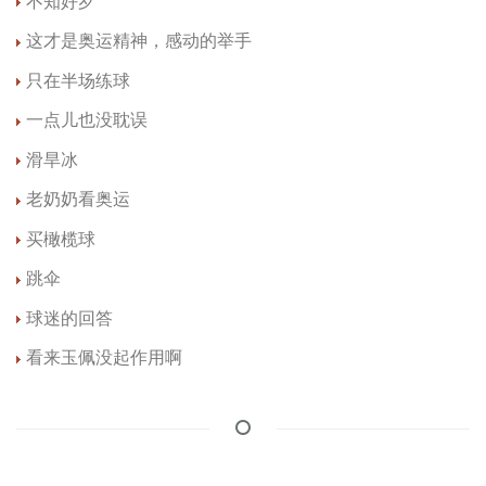
不知好歹
这才是奥运精神，感动的举手
只在半场练球
一点儿也没耽误
滑旱冰
老奶奶看奥运
买橄榄球
跳伞
球迷的回答
看来玉佩没起作用啊