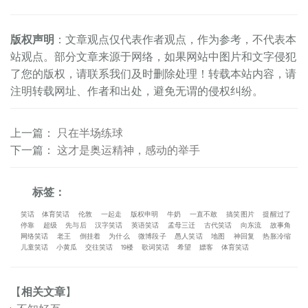
版权声明
：文章观点仅代表作者观点，作为参考，不代表本
站观点。部分文章来源于网络，如果网站中图片和文字侵犯
了您的版权，请联系我们及时删除处理！转载本站内容，请
注明转载网址、作者和出处，避免无谓的侵权纠纷。
上一篇
：
只在半场练球
下一篇
：
这才是奥运精神，感动的举手
标签：
笑话
体育笑话
伦敦
一起走
版权申明
牛奶
一直不敢
搞笑图片
提醒过了
停靠
超级
先与后
汉字笑话
英语笑话
孟母三迁
古代笑话
向东流
故事角
网络笑话
老王
倒挂着
为什么
微博段子
愚人笑话
地图
神回复
热胀冷缩
儿童笑话
小黄瓜
交往笑话
19楼
歌词笑话
希望
嫖客
体育笑话
【
相关文章
】