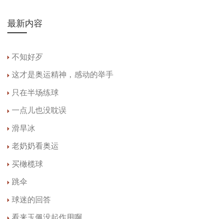
最新内容
不知好歹
这才是奥运精神，感动的举手
只在半场练球
一点儿也没耽误
滑旱冰
老奶奶看奥运
买橄榄球
跳伞
球迷的回答
看来玉佩没起作用啊