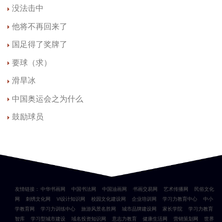
没法击中
他将不再回来了
国足得了奖牌了
要球（求）
滑旱冰
中国奥运会之为什么
鼓励球员
友情链接：
中华书画网
中国书法网
中国油画网
书画交易网
艺术传播网
民俗文化
网
刺绣文化网
VI设计知识网
校园文化建设网
企业培训网
学习力教育中心
中小
学教育网
学习力训练中心
旅游风景名胜网
城市品牌建设网
家长学院
学习力教育
智库
学习型城市建设
域名投资知识网
意志力教育
健康生活网
营销策划网
世界