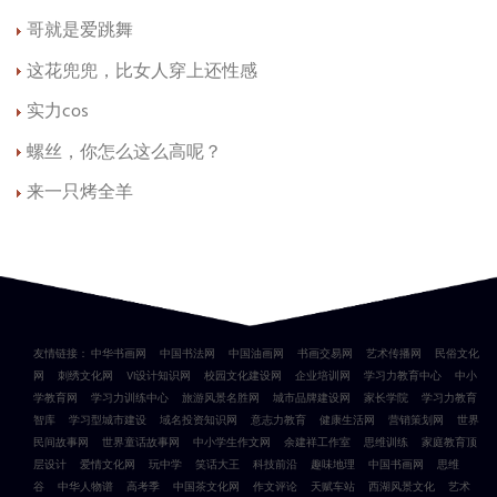
哥就是爱跳舞
这花兜兜，比女人穿上还性感
实力cos
螺丝，你怎么这么高呢？
来一只烤全羊
友情链接：
中华书画网
中国书法网
中国油画网
书画交易网
艺术传播网
民俗文化
网
刺绣文化网
VI设计知识网
校园文化建设网
企业培训网
学习力教育中心
中小
学教育网
学习力训练中心
旅游风景名胜网
城市品牌建设网
家长学院
学习力教育
智库
学习型城市建设
域名投资知识网
意志力教育
健康生活网
营销策划网
世界
民间故事网
世界童话故事网
中小学生作文网
余建祥工作室
思维训练
家庭教育顶
层设计
爱情文化网
玩中学
笑话大王
科技前沿
趣味地理
中国书画网
思维
谷
中华人物谱
高考季
中国茶文化网
作文评论
天赋车站
西湖风景文化
艺术