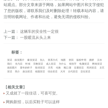
站观点。部分文章来源于网络，如果网站中图片和文字侵犯
了您的版权，请联系我们及时删除处理！转载本站内容，请
注明转载网址、作者和出处，避免无谓的侵权纠纷。
上一篇
：
这辆车的安全性一定很
下一篇
：
一股暖流从头上来
标签：
笑话
搞笑图片
爆笑笑话
别人
联系方式
地图
变回
版权申明
拥挤
汉水
我们
先与后
时候
宗教笑话
成人笑话
为什么
错别字
电脑笑话
网络笑话
搞笑图片
童年的样子
歌词笑话
月亮
伦敦
顺口溜
交通笑话
民间笑话
文艺
笑话
简介
政治笑话
校园笑话
综合笑话
大河
古代笑话
交往笑话
【
相关文章
】
又成就了一段佳话，可喜可贺。
网购新招，以后买鞋子可以这样