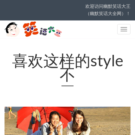
欢迎访问幽默笑话大王
（幽默笑话大全网）！
网
站
导
航
喜欢这样的style
不