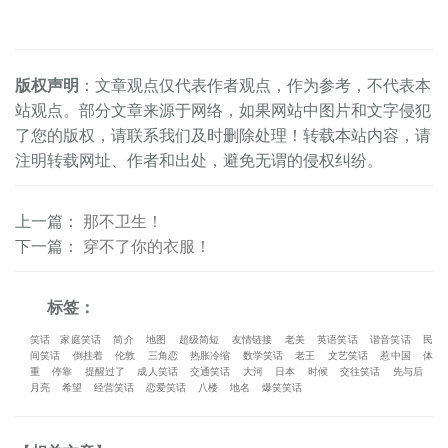
版权声明
：文章观点仅代表作者观点，作为参考，不代表本
站观点。部分文章来源于网络，如果网站中图片和文字侵犯
了您的版权，请联系我们及时删除处理！转载本站内容，请
注明转载网址、作者和出处，避免无谓的侵权纠纷。
上一篇
：
那不卫生！
下一篇
：
穿不了你的衣服！
标签：
笑话
家庭笑话
简介
地图
超级简短
友情链接
老美
英语笑话
谐音笑话
民
间笑话
倒挂着
伦敦
三角恋
热胀冷缩
数学笑话
老王
文艺笑话
惹中国
体
重
停靠
提醒过了
成人笑话
交通笑话
大河
日本
时候
交往笑话
先与后
月亮
希望
经营笑话
恋爱笑话
八楼
地名
爆笑笑话