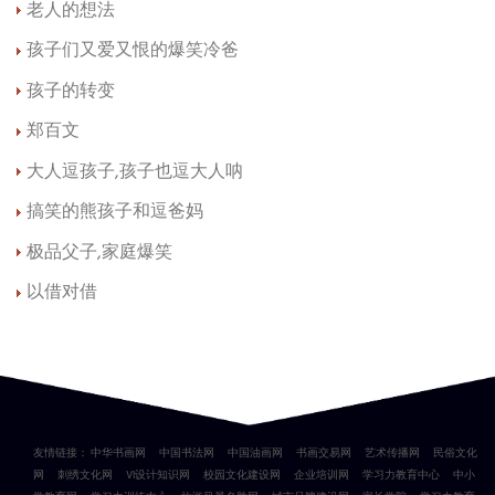
老人的想法
孩子们又爱又恨的爆笑冷爸
孩子的转变
郑百文
大人逗孩子,孩子也逗大人呐
搞笑的熊孩子和逗爸妈
极品父子,家庭爆笑
以借对借
友情链接：
中华书画网
中国书法网
中国油画网
书画交易网
艺术传播网
民俗文化
网
刺绣文化网
VI设计知识网
校园文化建设网
企业培训网
学习力教育中心
中小