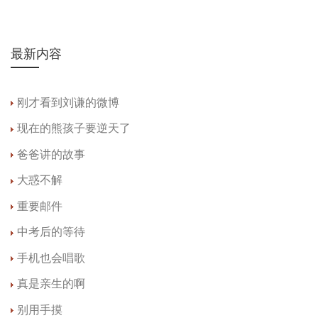
最新内容
刚才看到刘谦的微博
现在的熊孩子要逆天了
爸爸讲的故事
大惑不解
重要邮件
中考后的等待
手机也会唱歌
真是亲生的啊
别用手摸