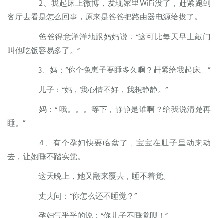
2、我起床上微博，发现家里WiFi没了，赶紧跑到
客厅去看是怎么回事，原来是爸爸把路由器电源给拔了。
爸爸得意洋洋地跟妈妈说：“这可比每天早上敲门
叫他吃饭容易多了。”
3、妈：“你个兔崽子要睡多久啊？赶紧给我起床。”
儿子：“妈，我心情不好，我想静静。”
妈：“ 哦。。。等下，静静是谁啊？给我说清楚再
睡。”
4、有个孕妇快要临盆了，宝宝在肚子里动来动
去，让她睡不踏实觉。
这天晚上，她又翻来覆去，睡不着觉。
丈夫问：“你怎么还不睡觉？”
孕妇气乎乎的说：“你儿子不睡觉呗！”