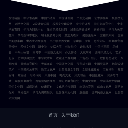
友情链接：
中华书画网
中国书法网
中国油画网
书画交易网
艺术传播网
民俗文化
网
刺绣文化网
VI设计知识网
校园文化建设网
企业培训网
学习力教育中心
中小
学教育网
学习力训练中心
旅游风景名胜网
城市品牌建设网
家长学院
学习力教育
智库
学习型城市建设
域名投资知识网
意志力教育
健康生活网
营销策划网
世界
民间故事网
世界童话故事网
中小学生作文网
余建祥工作室
思维训练
家庭教育顶
层设计
爱情文化网
玩中学
笑话大王
科技前沿
趣味地理
中国书画网
思维
谷
中华人物谱
高考季
中国茶文化网
作文评论
天赋车站
西湖风景文化
艺术
起点
艺术收藏投资
中华武术网
收藏证书查询网
广告设计知识
教育趋势研究
八
卦晚报
天赋教育研究
天赋邂逅
中国酒文化网
宝宝成长网
中国瓷器网
雕塑设计
艺术
中国民间故事网
珠宝文化网
世界儿童文学网
文玩收藏投资
宝岛期刊
教育
百科
致富经
时尚休闲
风雅中国
时尚文化
贝壳书画
中国兰花网
演讲与口
才
现代家庭教育
网络营销传播网
学习力教育研究
中国文学网
中国儿童文学网
国学文化网
成语辞典
健康百科
文化艺术传播网
幸福教育网
戏曲文化网
茶艺文
化网
幸福智库
学习力训练知识
世界休闲文化网
趣搜搜
世界民俗文化网
世界营
销策划网
首页
关于我们