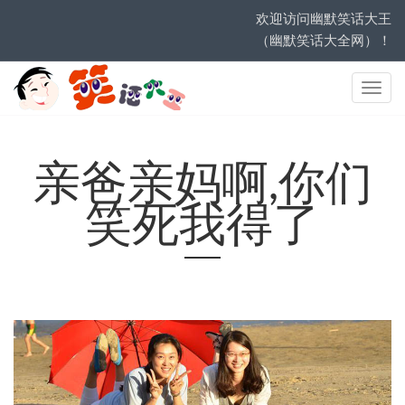
欢迎访问幽默笑话大王
（幽默笑话大全网）！
网
站
导
航
亲爸亲妈啊,你们
笑死我得了