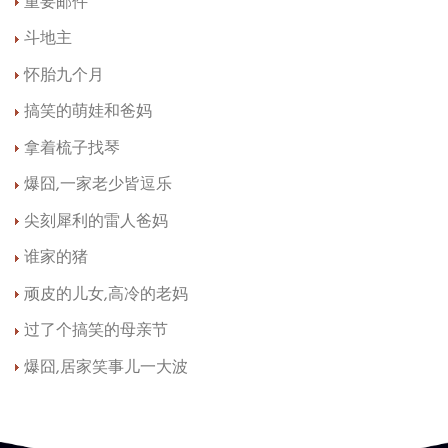
重要邮件
斗地主
怀胎九个月
搞笑的萌娃和爸妈
拿着梳子找琴
爆囧,一家老少皆逗乐
尖刻犀利的雷人爸妈
谁家的猪
顽皮的儿女,高冷的老妈
过了个搞笑的母亲节
爆囧,居家笑事儿一大波