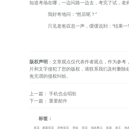
知道考场在哪，一边问路一边去，考完了试，老师
我好奇地问：“然后呢？”
只见老爸叹息一声，缓缓说到：“结果一等
版权声明
：文章观点仅代表作者观点，作为参考
片和文字侵犯了您的版权，请联系我们及时删除
免无谓的侵权纠纷。
上一篇
：
手机也会唱歌
下一篇
：
重要邮件
标签：
笑话
家庭笑话
恐怖笑话
简短
笑话
域名释义
发源
老王
地