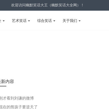
欢迎访问幽默笑话大王（幽默笑话大全网）！
全
艺术笑话
综合笑话
关于我们
最新内容
刚才看到刘谦的微博
现在的熊孩子要逆天了