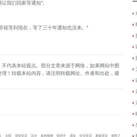
让我们回家等通知”。
就等到现在，等了三十年通知也没来。”
，不代表本站观点。部分文章来源于网络，如果网站中图
处理！转载本站内容，请注明转载网址、作者和出处，避
名
太阳
谐音笑话
汉水
血肉模糊
错别字
朋友
交往笑话
家庭笑话
烧死了