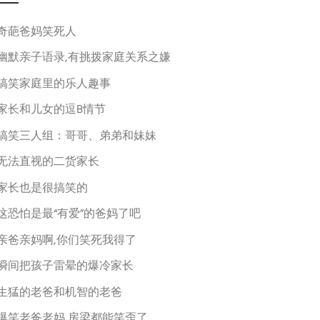
奇葩爸妈笑死人
幽默亲子语录,有挑拨家庭关系之嫌
搞笑家庭里的乐人趣事
家长和儿女的逗B情节
搞笑三人组：哥哥、弟弟和妹妹
无法直视的二货家长
家长也是很搞笑的
这恐怕是最“有爱”的爸妈了吧
亲爸亲妈啊,你们笑死我得了
瞬间把孩子雷晕的爆冷家长
生猛的老爸和机智的老爸
爆笑老爸老妈,房梁都能笑歪了