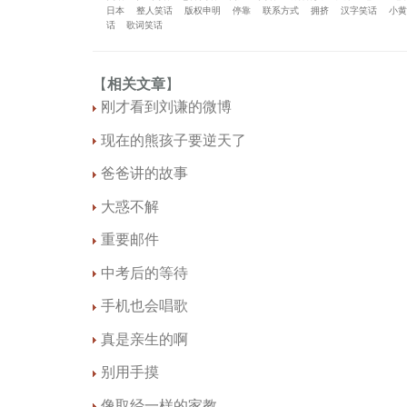
日本
整人笑话
版权申明
停靠
联系方式
拥挤
汉字笑话
小
话
歌词笑话
【
相关文章
】
刚才看到刘谦的微博
现在的熊孩子要逆天了
爸爸讲的故事
大惑不解
重要邮件
中考后的等待
手机也会唱歌
真是亲生的啊
别用手摸
像取经一样的家教