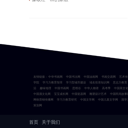
友情链接：
中华书画网
中国书法网
中国油画网
书画交易网
艺术传
学院
学习力教育智库
学习型城市建设
域名投资知识网
意志力教育
沿
趣味地理
中国书画网
思维谷
中华人物谱
高考季
中国茶文
中国酒文化网
宝宝成长网
中国瓷器网
雕塑设计艺术
中国民间故事
网络营销传播网
学习力教育研究
中国文学网
中国儿童文学网
国学
策划网
首页
关于我们