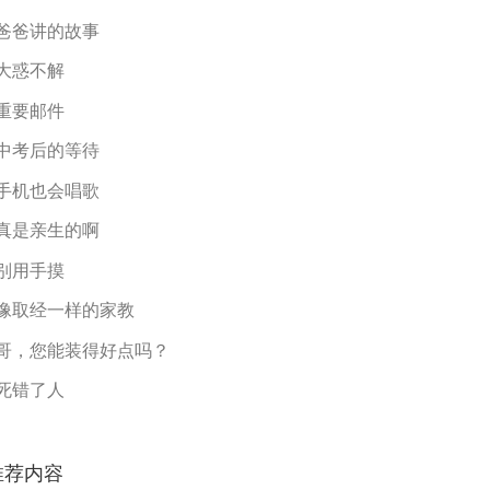
爸爸讲的故事
大惑不解
重要邮件
中考后的等待
手机也会唱歌
真是亲生的啊
别用手摸
像取经一样的家教
哥，您能装得好点吗？
死错了人
推荐内容