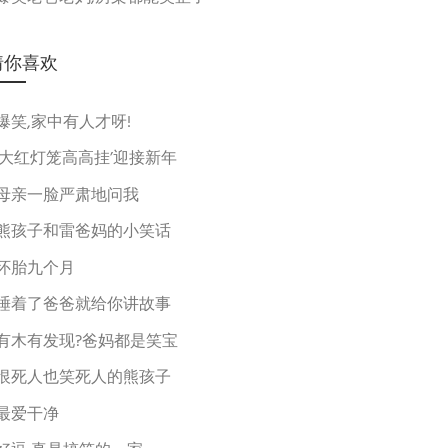
猜你喜欢
爆笑,家中有人才呀!
‘大红灯笼高高挂’迎接新年
母亲一脸严肃地问我
熊孩子和雷爸妈的小笑话
怀胎九个月
睡着了爸爸就给你讲故事
有木有发现?爸妈都是笑宝
恨死人也笑死人的熊孩子
最爱干净