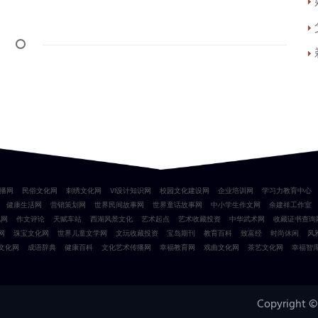
播网
民俗文化网
刺绣文化网
VI设计知识网
校园文化建设网
企业培训网
学习力教育中心
健康生活网
营销策划网
世界民间故事网
世界童话故事网
中小学生作文网
余建祥工作室
化网
作文评论
天赋车站
西湖风景文化
艺术起点
艺术收藏投资
中华武术网
收藏证书查询
网
珠宝文化网
世界儿童文学网
文玩收藏投资
宝岛期刊
教育百科
致富经
时尚休闲
风
文化网
成语辞典
健康百科
文化艺术传播网
幸福教育网
戏曲文化网
茶艺文化网
幸福智
Copyright ©