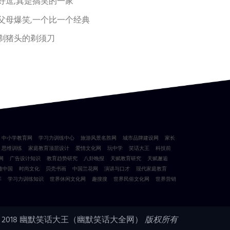
好逗,真是搞笑的一家
父母爆笑,一个比一个经典
剃猪头的剃须刀
中小学教育网
学习力训练中心
旅游风景名胜网
城市品牌建设网
家长
思维训练
家庭教育顶层设计
爱情文化网
玩中学
笑话大王
科技前
网
广告设计知识
教育趋势研究
八卦晚报
天赋教育研究
天赋邂逅
雅中国
时尚文化
贝壳书画
中国兰花网
演讲与口才
现代家庭教育
库
学习力训练知识
世界休闲文化网
趣搜搜
世界民俗文化网
世界营销
 2018
幽默笑话大王（幽默笑话大全网）
版权所有