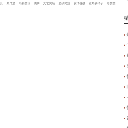
黄瓜
顺口溜
动物笑话
烧饼
文艺笑话
超级简短
友情链接
童年的样子
爆笑笑