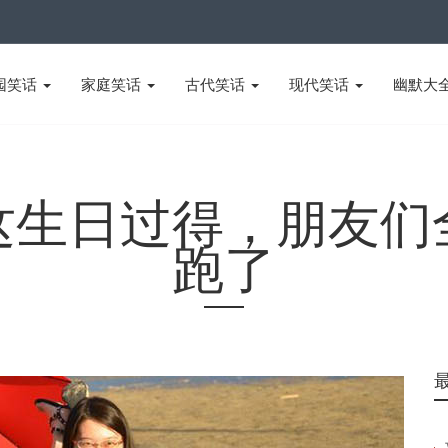
园笑话
家庭笑话
古代笑话
现代笑话
幽默大
这生日过得，朋友们
跑了