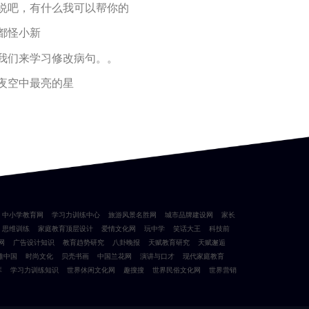
说吧，有什么我可以帮你的
都怪小新
我们来学习修改病句。。
夜空中最亮的星
中小学教育网
学习力训练中心
旅游风景名胜网
城市品牌建设网
家长
思维训练
家庭教育顶层设计
爱情文化网
玩中学
笑话大王
科技前
网
广告设计知识
教育趋势研究
八卦晚报
天赋教育研究
天赋邂逅
雅中国
时尚文化
贝壳书画
中国兰花网
演讲与口才
现代家庭教育
库
学习力训练知识
世界休闲文化网
趣搜搜
世界民俗文化网
世界营销