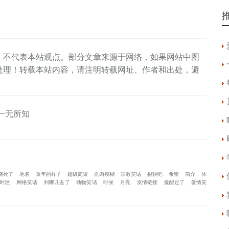
，不代表本站观点。部分文章来源于网络，如果网站中图
处理！转载本站内容，请注明转载网址、作者和出处，避
一无所知
烧死了
地名
童年的样子
超级简短
血肉模糊
宗教笑话
很轻吧
希望
简介
体
时区
网络笑话
到哪儿去了
动物笑话
时候
月亮
友情链接
提醒过了
爱情笑