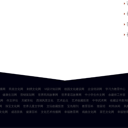
播网
民俗文化网
刺绣文化网
VI设计知识网
校园文化建设网
企业培训网
学习力教育中心
健康生活网
营销策划网
世界民间故事网
世界童话故事网
中小学生作文网
余建祥工作室
化网
作文评论
天赋车站
西湖风景文化
艺术起点
艺术收藏投资
中华武术网
收藏证书查询
网
珠宝文化网
世界儿童文学网
文玩收藏投资
宝岛期刊
教育百科
致富经
时尚休闲
风
文化网
成语辞典
健康百科
文化艺术传播网
幸福教育网
戏曲文化网
茶艺文化网
幸福智