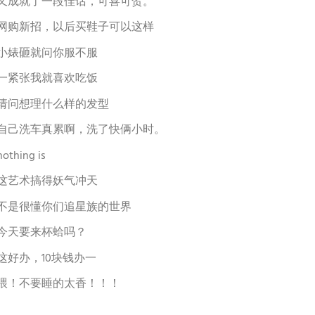
又成就了一段佳话，可喜可贺。
网购新招，以后买鞋子可以这样
小婊砸就问你服不服
一紧张我就喜欢吃饭
请问想理什么样的发型
自己洗车真累啊，洗了快俩小时。
nothing is
这艺术搞得妖气冲天
不是很懂你们追星族的世界
今天要来杯蛤吗？
这好办，10块钱办一
喂！不要睡的太香！！！