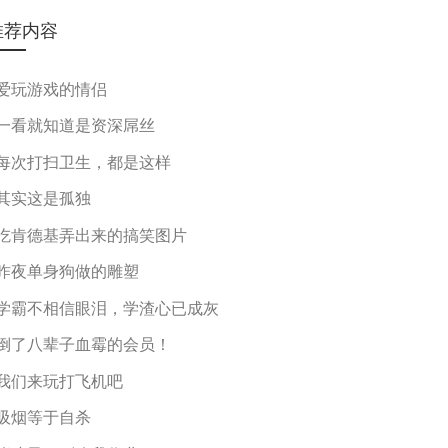
推荐内容
爱玩游戏的情侣
一看就知道是资深屌丝
每次打扫卫生，都是这样
其实这是孤独
吃肯德基弄出来的搞笑图片
昨夜单身狗做的雕塑
学霸不相信眼泪，学渣心已成灰
倒了八辈子血霉的会员！
我们来玩打飞机吧
吸烟等于自杀