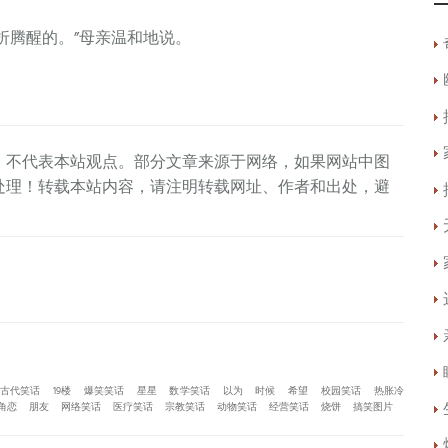
折腾醒的。”母亲温和地说。
，不代表本站观点。部分文章来源于网络，如果网站中图
处理！转载本站内容，请注明转载网址、作者和出处，避
古代笑话
19楼
爆笑笑话
星星
数学笑话
以为
时候
希望
校园笑话
热胀冷
角恋
朋友
网络笑话
医疗笑话
宗教笑话
动物笑话
经营笑话
烧饼
搞笑图片