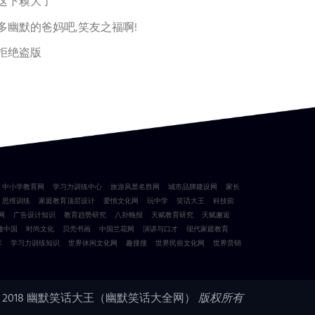
这下糗大了
多幽默的爸妈吧,笑友之福啊!
拒绝盗版
中小学教育网
学习力训练中心
旅游风景名胜网
城市品牌建设网
家长
思维训练
家庭教育顶层设计
爱情文化网
玩中学
笑话大王
科技前
网
广告设计知识
教育趋势研究
八卦晚报
天赋教育研究
天赋邂逅
雅中国
时尚文化
贝壳书画
中国兰花网
演讲与口才
现代家庭教育
库
学习力训练知识
世界休闲文化网
趣搜搜
世界民俗文化网
世界营销
 2018
幽默笑话大王（幽默笑话大全网）
版权所有