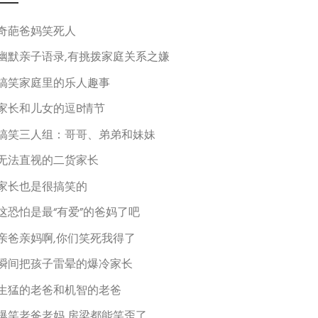
奇葩爸妈笑死人
幽默亲子语录,有挑拨家庭关系之嫌
搞笑家庭里的乐人趣事
家长和儿女的逗B情节
搞笑三人组：哥哥、弟弟和妹妹
无法直视的二货家长
家长也是很搞笑的
这恐怕是最“有爱”的爸妈了吧
亲爸亲妈啊,你们笑死我得了
瞬间把孩子雷晕的爆冷家长
生猛的老爸和机智的老爸
爆笑老爸老妈,房梁都能笑歪了