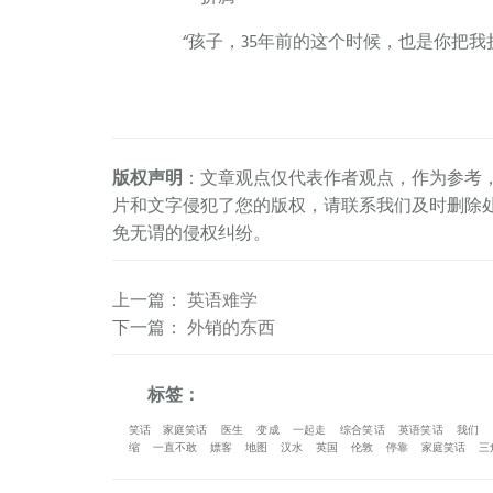
“孩子，35年前的这个时候，也是你把我
版权声明
：文章观点仅代表作者观点，作为参考
片和文字侵犯了您的版权，请联系我们及时删除
免无谓的侵权纠纷。
上一篇
：
英语难学
下一篇
：
外销的东西
标签：
笑话
家庭笑话
医生
变成
一起走
综合笑话
英语笑话
我们
缩
一直不敢
嫖客
地图
汉水
英国
伦敦
停靠
家庭笑话
三