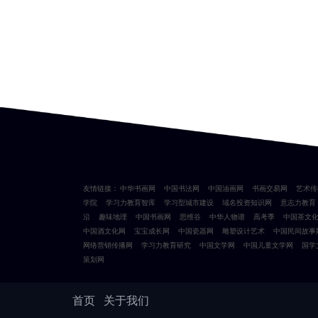
友情链接：
中华书画网
中国书法网
中国油画网
书画交易网
艺术传
学院
学习力教育智库
学习型城市建设
域名投资知识网
意志力教育
沿
趣味地理
中国书画网
思维谷
中华人物谱
高考季
中国茶文
中国酒文化网
宝宝成长网
中国瓷器网
雕塑设计艺术
中国民间故事
网络营销传播网
学习力教育研究
中国文学网
中国儿童文学网
国学
策划网
首页
关于我们