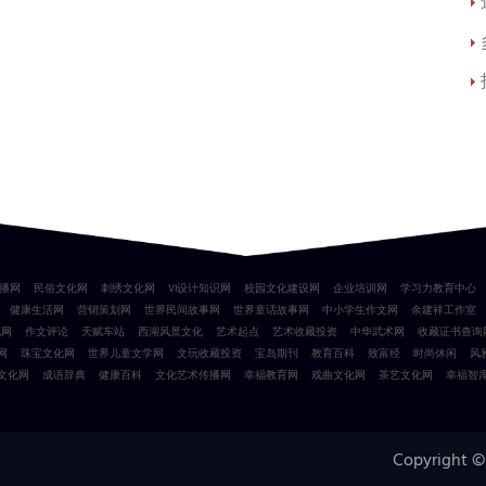
播网
民俗文化网
刺绣文化网
VI设计知识网
校园文化建设网
企业培训网
学习力教育中心
健康生活网
营销策划网
世界民间故事网
世界童话故事网
中小学生作文网
余建祥工作室
化网
作文评论
天赋车站
西湖风景文化
艺术起点
艺术收藏投资
中华武术网
收藏证书查询
网
珠宝文化网
世界儿童文学网
文玩收藏投资
宝岛期刊
教育百科
致富经
时尚休闲
风
文化网
成语辞典
健康百科
文化艺术传播网
幸福教育网
戏曲文化网
茶艺文化网
幸福智
Copyright ©