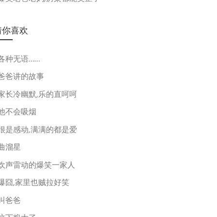
猜你喜欢
各种无语……
爸爸讲的故事
家长冷幽默,乐的直呵呵
他不会吸烟
很是感动,满满的都是爱
曲溜星
欢声雷动的爆笑一家人
爆囧,家里也贼拉好笑
叫爸爸