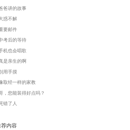
爸爸讲的故事
大惑不解
重要邮件
中考后的等待
手机也会唱歌
真是亲生的啊
别用手摸
像取经一样的家教
哥，您能装得好点吗？
死错了人
推荐内容