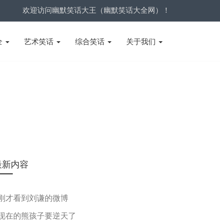
欢迎访问幽默笑话大王（幽默笑话大全网）！
全
艺术笑话
综合笑话
关于我们
最新内容
刚才看到刘谦的微博
现在的熊孩子要逆天了